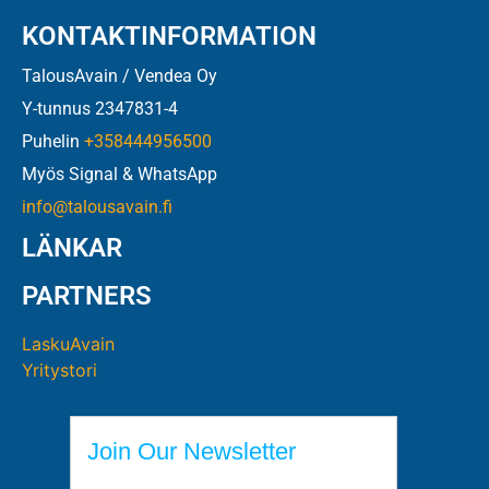
KONTAKTINFORMATION
TalousAvain / Vendea Oy
Y-tunnus 2347831-4
Puhelin
+358444956500
Myös Signal & WhatsApp
info@talousavain.fi
LÄNKAR
PARTNERS
LaskuAvain
Yritystori
Join Our Newsletter