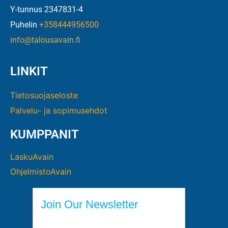
Y-tunnus 2347831-4
Puhelin
+358444956500
info@talousavain.fi
LINKIT
Tietosuojaseloste
Palvelu- ja sopimusehdot
KUMPPANIT
LaskuAvain
OhjelmistoAvain
Join Our Newsletter