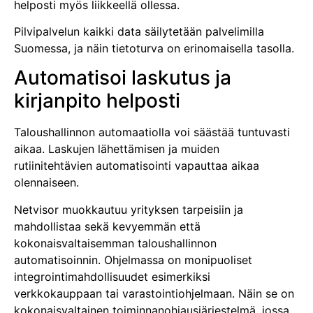
helposti myös liikkeellä ollessa.
Pilvipalvelun kaikki data säilytetään palvelimilla
Suomessa, ja näin tietoturva on erinomaisella tasolla.
Automatisoi laskutus ja
kirjanpito helposti
Taloushallinnon automaatiolla voi säästää tuntuvasti
aikaa. Laskujen lähettämisen ja muiden
rutiinitehtävien automatisointi vapauttaa aikaa
olennaiseen.
Netvisor muokkautuu yrityksen tarpeisiin ja
mahdollistaa sekä kevyemmän että
kokonaisvaltaisemman taloushallinnon
automatisoinnin. Ohjelmassa on monipuoliset
integrointimahdollisuudet esimerkiksi
verkkokauppaan tai varastointiohjelmaan. Näin se on
kokonaisvaltainen toiminnanohjausjärjestelmä, jossa