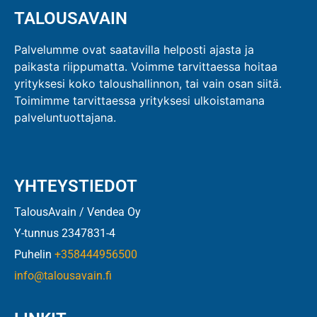
TALOUSAVAIN
Palvelumme ovat saatavilla helposti ajasta ja
paikasta riippumatta. Voimme tarvittaessa hoitaa
yrityksesi koko taloushallinnon, tai vain osan siitä.
Toimimme tarvittaessa yrityksesi ulkoistamana
palveluntuottajana.
YHTEYSTIEDOT
TalousAvain / Vendea Oy
Y-tunnus 2347831-4
Puhelin
+358444956500
info@talousavain.fi