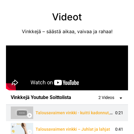
Videot
Vinkkejä – säästä aikaa, vaivaa ja rahaa!
Vinkkejä Youtube Soittolista
2 Videos
0:21
Talousavaimen vinkki - kuitti kadonnut, mitä tehdä?
0:41
Talousavaimen vinkki – Juhlat ja lahjat