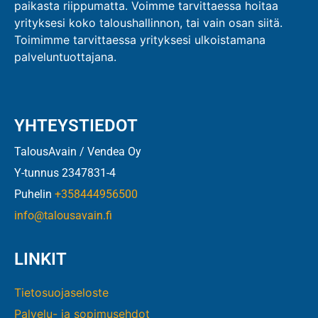
paikasta riippumatta. Voimme tarvittaessa hoitaa
yrityksesi koko taloushallinnon, tai vain osan siitä.
Toimimme tarvittaessa yrityksesi ulkoistamana
palveluntuottajana.
YHTEYSTIEDOT
TalousAvain / Vendea Oy
Y-tunnus 2347831-4
Puhelin
+358444956500
info@talousavain.fi
LINKIT
Tietosuojaseloste
Palvelu- ja sopimusehdot