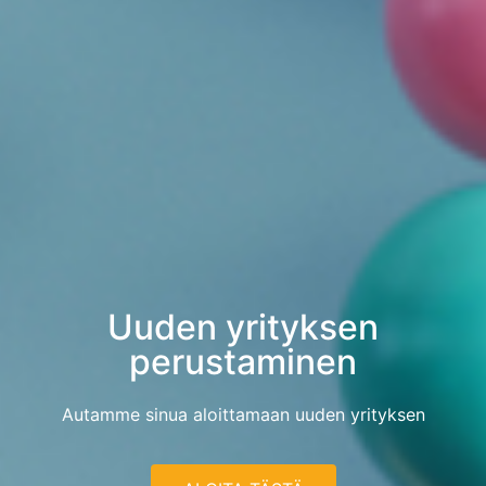
Uuden yrityksen
perustaminen
Autamme sinua aloittamaan uuden yrityksen