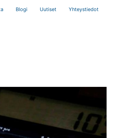
ta
Blogi
Uutiset
Yhteystiedot