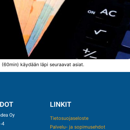
a (60min) käydään läpi seuraavat asiat.
EDOT
LINKIT
ndea Oy
Tietosuojaseloste
-4
Palvelu- ja sopimusehdot