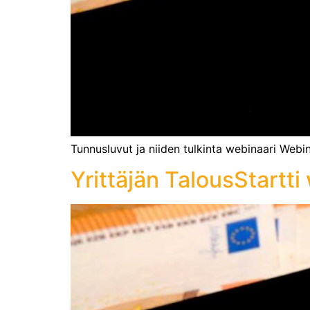
Tunnusluvut ja niiden tulkinta webinaari Webi
Yrittäjän TalousStartti