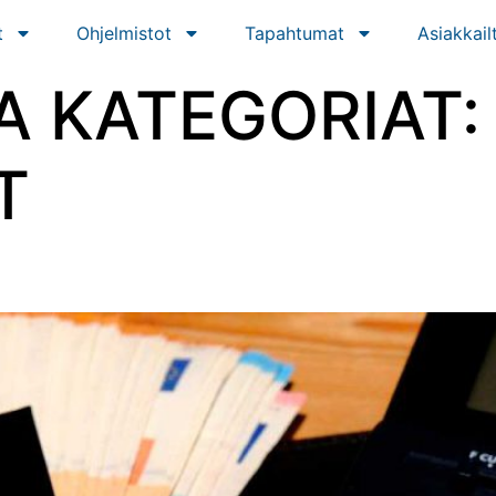
t
Ohjelmistot
Tapahtumat
Asiakkail
 KATEGORIAT:
T