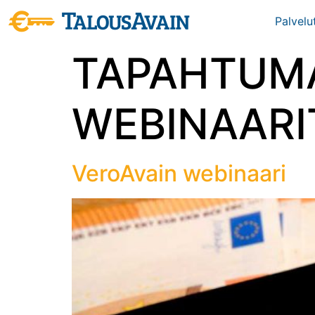
Palvelu
TAPAHTUMA
WEBINAARI
VeroAvain webinaari