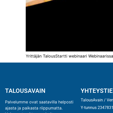
Yrittäjän TalousStartti webinaari Webinaariss
TALOUSAVAIN
YHTEYSTI
TalousAvain / Ve
Palvelumme ovat saatavilla helposti
Y-tunnus 2347831
ajasta ja paikasta riippumatta.