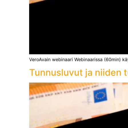
VeroAvain webinaari Webinaarissa (60min) käy
Tunnusluvut ja niiden t