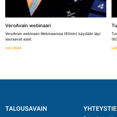
VeroAvain webinaari
Tu
VeroAvain webinaari Webinaarissa (60min) käydään läpi
Tun
seuraavat asiat.
(60
LUE LISÄÄ
LUE
TALOUSAVAIN
YHTEYSTI