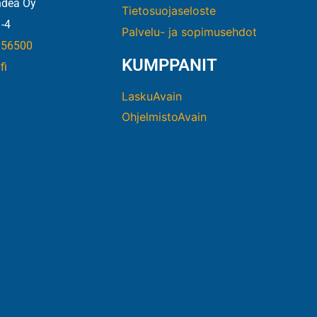
ndea Oy
Tietosuojaseloste
-4
Palvelu- ja sopimusehdot
956500
KUMPPANIT
fi
LaskuAvain
OhjelmistoAvain