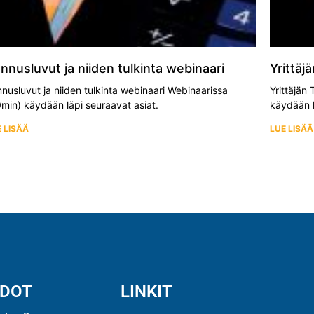
nnusluvut ja niiden tulkinta webinaari
Yrittäj
nusluvut ja niiden tulkinta webinaari Webinaarissa
Yrittäjän
min) käydään läpi seuraavat asiat.
käydään l
 LISÄÄ
LUE LISÄÄ
EDOT
LINKIT