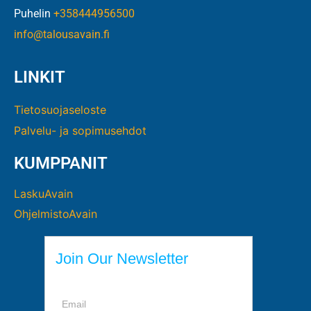
Puhelin
+358444956500
info@talousavain.fi
LINKIT
Tietosuojaseloste
Palvelu- ja sopimusehdot
KUMPPANIT
LaskuAvain
OhjelmistoAvain
Join Our Newsletter