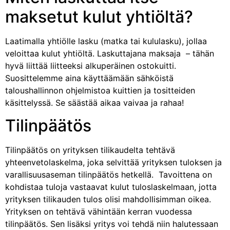
maksetut kulut yhtiöltä?
Laatimalla yhtiölle lasku (matka tai kululasku), jollaa
veloittaa kulut yhtiöltä. Laskuttajana maksaja – tähän
hyvä liittää liitteeksi alkuperäinen ostokuitti.
Suosittelemme aina käyttäämään sähköistä
taloushallinnon ohjelmistoa kuittien ja tositteiden
käsittelyssä. Se säästää aikaa vaivaa ja rahaa!
Tilinpäätös
Tilinpäätös on yrityksen tilikaudelta tehtävä
yhteenvetolaskelma, joka selvittää yrityksen tuloksen ja
varallisuusaseman tilinpäätös hetkellä. Tavoittena on
kohdistaa tuloja vastaavat kulut tuloslaskelmaan, jotta
yrityksen tilikauden tulos olisi mahdollisimman oikea.
Yrityksen on tehtävä vähintään kerran vuodessa
tilinpäätös. Sen lisäksi yritys voi tehdä niin halutessaan