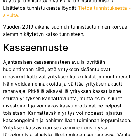
käyttäjä tunnistetaan vahvalla tunnistautumisella.
Lisätietoa tunnistuksesta löydät
Tietoa tunnistuksesta -
sivulta.
Vuoden 2019 aikana suomi.fi tunnistautuminen korvaa
aiemmin käytetyn katso tunnisteen.
Kassaennuste
Ajantasaisen kassaennusteen avulla pyritään
huolehtimaan siitä, että yrityksen sisääntulevat
rahavirrat kattavat yrityksen kaikki kulut ja muut menot.
Näin voidaan ennakkoida ja välttää yrityksen akuutti
rahanvaje. Pitkällä aikavälillä yrityksen kassatilanne
seuraa yrityksen kannattavuutta, mutta esim. suuret
investoinnit ja voimakas kasvu erottavat ne helposti
toisistaan. Kannattavakin yritys voi nopeasti ajautua
kassaongelmiin ja pahimmillaan toiminnan loppumiseen.
Yrityksen kassavirran seuraaminen onkin yksi
tärkeimmistä alueista liiketoiminnan seurannassa. Vanha