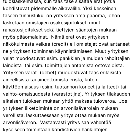
tuloslaskelmassa, kun taas tase sisältää erät jotka
kohdistuvat pidemmälle aikavälille. Yksi keskeinen
taseen tunnusluku on yrityksen oma pääoma, johon
lasketaan omistajien osakesijoitukset, muut
rahastosijoitukset sekä tiettyjen sääntöjen mukaan
myös pääomalainat. Nämä erät ovat yrityksen
näkökulmasta velkaa (credit) eli omistajat ovat antaneet
ne yrityksen toiminnan käynnistämiseen. Muut yrityksen
velat muodostuvat esim. pankkien ja muiden rahoittajien
lainoista tai esim. toimittajien antamista ostoveloista.
Yrityksen varat (debet) muodostuvat taas erilaisista
aineellisista tai aineettomista eristä, kuten
käyttöomaisuus (esim. tuotannon koneet ja laitteet) tai
vaihto-omaisuudesta (varastot jne). Yrityksen tilakauden
aikaisen tuloksen mukaan yhtiö maksaa tuloveroa. Jos
yrityksen liiketoiminta on arvonlisäverolain mukaan
verollista, laskuttaessaan yritys ottaa mukaan myös
arvonlisäveron. Vastaavasti yritys saa vähentää
kyseiseen toimintaan kohdistuvien hankintojen