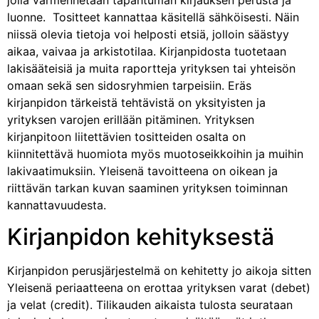
jolla varmennetaan tapahtuman kirjauksen perusta ja
luonne. Tositteet kannattaa käsitellä sähköisesti. Näin
niissä olevia tietoja voi helposti etsiä, jolloin säästyy
aikaa, vaivaa ja arkistotilaa. Kirjanpidosta tuotetaan
lakisääteisiä ja muita raportteja yrityksen tai yhteisön
omaan sekä sen sidosryhmien tarpeisiin. Eräs
kirjanpidon tärkeistä tehtävistä on yksityisten ja
yrityksen varojen erillään pitäminen. Yrityksen
kirjanpitoon liitettävien tositteiden osalta on
kiinnitettävä huomiota myös muotoseikkoihin ja muihin
lakivaatimuksiin. Yleisenä tavoitteena on oikean ja
riittävän tarkan kuvan saaminen yrityksen toiminnan
kannattavuudesta.
Kirjanpidon kehityksestä
Kirjanpidon perusjärjestelmä on kehitetty jo aikoja sitten
Yleisenä periaatteena on erottaa yrityksen varat (debet)
ja velat (credit). Tilikauden aikaista tulosta seurataan