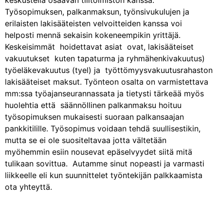
Työsopimuksen, palkanmaksun, työnsivukulujen ja
erilaisten lakisääteisten velvoitteiden kanssa voi
helposti mennä sekaisin kokeneempikin yrittäjä.
Keskeisimmät hoidettavat asiat ovat, lakisääteiset
vakuutukset kuten tapaturma ja ryhmähenkivakuutus)
työeläkevakuutus (tyel) ja työttömyysvakuutusrahaston
lakisääteiset maksut. Työnteon osalta on varmistettava
mm:ssa työajanseurannassata ja tietysti tärkeää myös
huolehtia että säännöllinen palkanmaksu hoituu
työsopimuksen mukaisesti suoraan palkansaajan
pankkitilille. Työsopimus voidaan tehdä suullisestikin,
mutta se ei ole suositeltavaa jotta vältetään
myöhemmin esiin nousevat epäselvyydet siitä mitä
tulikaan sovittua. Autamme sinut nopeasti ja varmasti
liikkeelle eli kun suunnittelet työntekijän palkkaamista
ota yhteyttä.