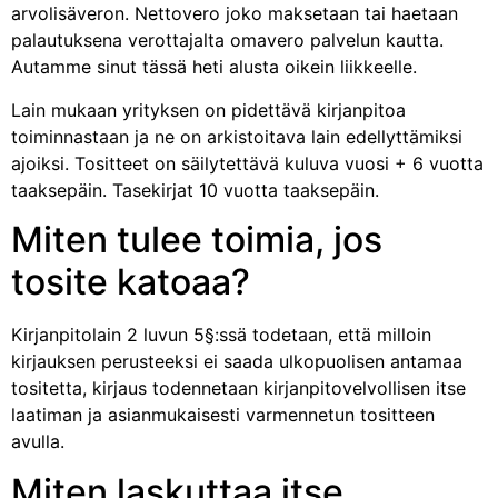
arvolisäveron. Nettovero joko maksetaan tai haetaan
palautuksena verottajalta omavero palvelun kautta.
Autamme sinut tässä heti alusta oikein liikkeelle.
Lain mukaan yrityksen on pidettävä kirjanpitoa
toiminnastaan ja ne on arkistoitava lain edellyttämiksi
ajoiksi. Tositteet on säilytettävä kuluva vuosi + 6 vuotta
taaksepäin. Tasekirjat 10 vuotta taaksepäin.
Miten tulee toimia, jos
tosite katoaa?
Kirjanpitolain 2 luvun 5§:ssä todetaan, että milloin
kirjauksen perusteeksi ei saada ulkopuolisen antamaa
tositetta, kirjaus todennetaan kirjanpitovelvollisen itse
laatiman ja asianmukaisesti varmennetun tositteen
avulla.
Miten laskuttaa itse