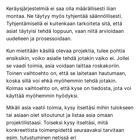
Keräysjärjestelmiä ei saa olla määrällisesti liian
montaa. Ne täytyy myös tyhjentää säännöllisesti.
Tyhjentämisellä ei kuitenkaan tarkoiteta sitä, että
asiat täytyisi tehdä loppuun, vaan niitä arvioidaan
uudelleen ja prosessoidaan.
Kun mietitään käsillä olevaa projektia, tulee pohtia
ensiksikin, voiko asialle tehdä jotakin vaiko ei. Jollei
se vaadi toimia, asia voidaan laittaa roskakoriin.
Toinen vaihtoehto on, että se laitetaan hautumaan,
koska sillä voi ehkä myöhemmin tehdä jotakin.
Kolmas vaihtoehto on, että kyse on tiedosta, jota voi
käyttää myöhemmin hyödyksi.
Mikäli asia vaatii toimia, kysy itseltäsi mihin tulokseen
tai asiaan olet sitoutunut ja listaa asia omaan
projektilistaasi. Toiseksi kysy itseltäsi, mitä
konkreettista toimenpidettä seuraavaksi tarvitaan
esim. tutustuminen netissä eri