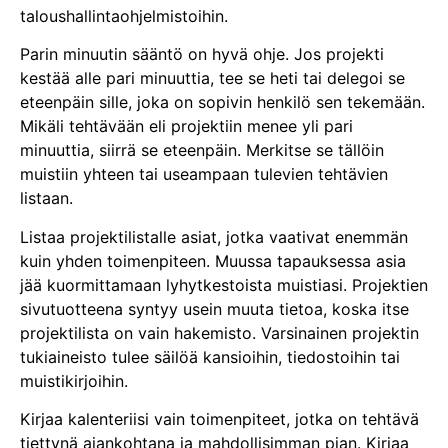
taloushallintaohjelmistoihin.
Parin minuutin sääntö on hyvä ohje. Jos projekti
kestää alle pari minuuttia, tee se heti tai delegoi se
eteenpäin sille, joka on sopivin henkilö sen tekemään.
Mikäli tehtävään eli projektiin menee yli pari
minuuttia, siirrä se eteenpäin. Merkitse se tällöin
muistiin yhteen tai useampaan tulevien tehtävien
listaan.
Listaa projektilistalle asiat, jotka vaativat enemmän
kuin yhden toimenpiteen. Muussa tapauksessa asia
jää kuormittamaan lyhytkestoista muistiasi. Projektien
sivutuotteena syntyy usein muuta tietoa, koska itse
projektilista on vain hakemisto. Varsinainen projektin
tukiaineisto tulee säilöä kansioihin, tiedostoihin tai
muistikirjoihin.
Kirjaa kalenteriisi vain toimenpiteet, jotka on tehtävä
tiettynä ajankohtana ja mahdollisimman pian. Kirjaa