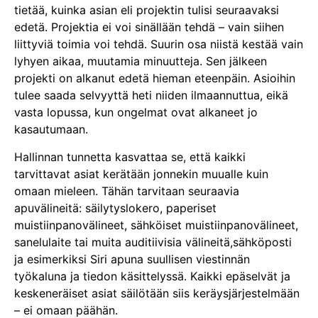
tietää, kuinka asian eli projektin tulisi seuraavaksi
edetä. Projektia ei voi sinällään tehdä – vain siihen
liittyviä toimia voi tehdä. Suurin osa niistä kestää vain
lyhyen aikaa, muutamia minuutteja. Sen jälkeen
projekti on alkanut edetä hieman eteenpäin. Asioihin
tulee saada selvyyttä heti niiden ilmaannuttua, eikä
vasta lopussa, kun ongelmat ovat alkaneet jo
kasautumaan.
Hallinnan tunnetta kasvattaa se, että kaikki
tarvittavat asiat kerätään jonnekin muualle kuin
omaan mieleen. Tähän tarvitaan seuraavia
apuvälineitä: säilytyslokero, paperiset
muistiinpanovälineet, sähköiset muistiinpanovälineet,
sanelulaite tai muita auditiivisia välineitä,sähköposti
ja esimerkiksi Siri apuna suullisen viestinnän
työkaluna ja tiedon käsittelyssä. Kaikki epäselvät ja
keskeneräiset asiat säilötään siis keräysjärjestelmään
– ei omaan päähän.