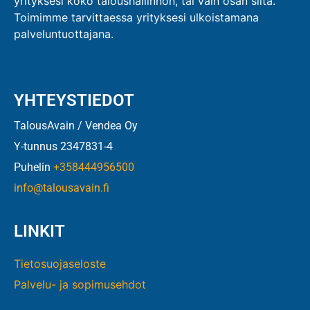
yrityksesi koko taloushallinnon, tai vain osan siitä.
Toimimme tarvittaessa yrityksesi ulkoistamana
palveluntuottajana.
YHTEYSTIEDOT
TalousAvain / Vendea Oy
Y-tunnus 2347831-4
Puhelin
+358444956500
info@talousavain.fi
LINKIT
Tietosuojaseloste
Palvelu- ja sopimusehdot