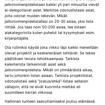
jatkotoimenpidelistaan kaikki yli pari minuuttia vievät
ei-delegoitavat asiat. Merkitse odotuslistaasi asiat,
joita odotat muiden tekevän. Mikäli
jatkotoimenpidelistallasi on 20-30 asiaa, yksi lista
riittää. Jos taas noin 50-200 asiaa, tee listaan
alakategorioita kuten puhelut tai kysymykset esim.
kirjanpitäjälle.
Ota rutiiniksi käydä joka viikko läpi kaikki meneillään
olevat projektit ja keskeneräiset tehtävät. Se tekee
päätöksen teosta tehokkaampaa. Tarkista
kalenterista tärkeimmät asiat sekä
jatkotoimenpidelista. Mikäli on ylimääräistä aikaa,
tartu johonkin listan asiaan. Tarkista projektilistat,
odotuslistasi sekä ”joskus/ehkä”-listasi sellaisin
väliajoin, että ne eivät kuormita mieltäsi eli
suunnilleen kerran viikossa.
Hallinnan tunteen saavuttamiseksi joutuu elämässä