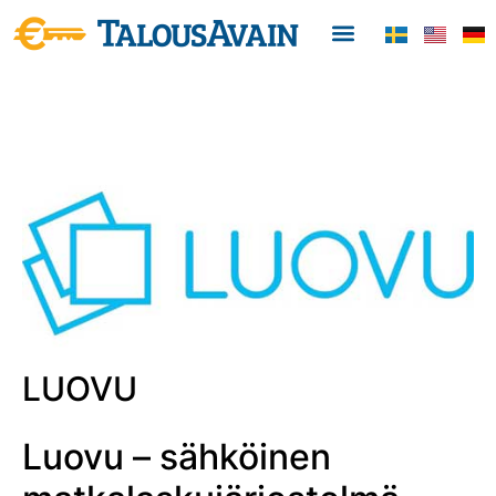
LUOVU
Luovu – sähköinen