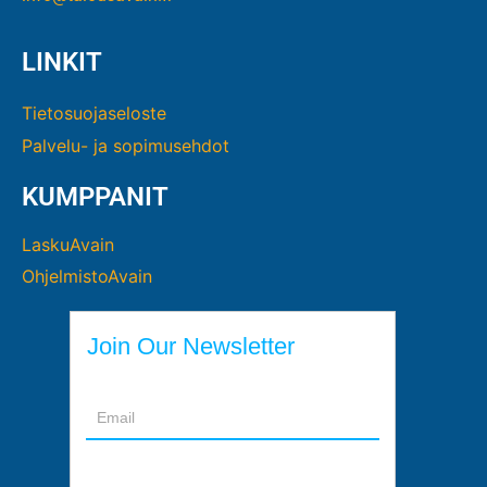
LINKIT
Tietosuojaseloste
Palvelu- ja sopimusehdot
KUMPPANIT
LaskuAvain
OhjelmistoAvain
Join Our Newsletter