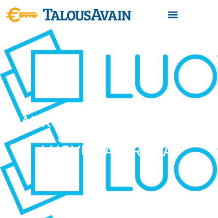
SÄHKÖISET MATKALASKUT
JA KUITIT TALTEEN –
LUOVU PAPERISTA!