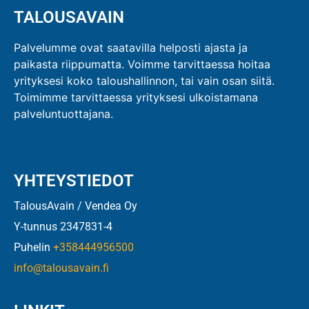
TALOUSAVAIN
Palvelumme ovat saatavilla helposti ajasta ja
paikasta riippumatta. Voimme tarvittaessa hoitaa
yrityksesi koko taloushallinnon, tai vain osan siitä.
Toimimme tarvittaessa yrityksesi ulkoistamana
palveluntuottajana.
YHTEYSTIEDOT
TalousAvain / Vendea Oy
Y-tunnus 2347831-4
Puhelin
+358444956500
info@talousavain.fi