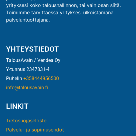
yrityksesi koko taloushallinnon, tai vain osan siitä.
Toimimme tarvittaessa yrityksesi ulkoistamana
palveluntuottajana.
YHTEYSTIEDOT
TalousAvain / Vendea Oy
Y-tunnus 2347831-4
Puhelin
+358444956500
info@talousavain.fi
LINKIT
Tietosuojaseloste
Palvelu- ja sopimusehdot