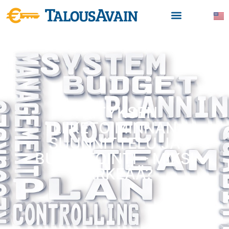
YRITYKSEN
LIIKETOIMINNAN
SUUNNITTELU JA
BUDJETOINTI – MIKSI
TÄRKEÄÄ?