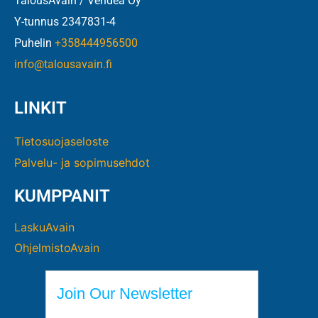
TalousAvain / Vendea Oy
Y-tunnus 2347831-4
Puhelin
+358444956500
info@talousavain.fi
LINKIT
Tietosuojaseloste
Palvelu- ja sopimusehdot
KUMPPANIT
LaskuAvain
OhjelmistoAvain
Join Our Newsletter