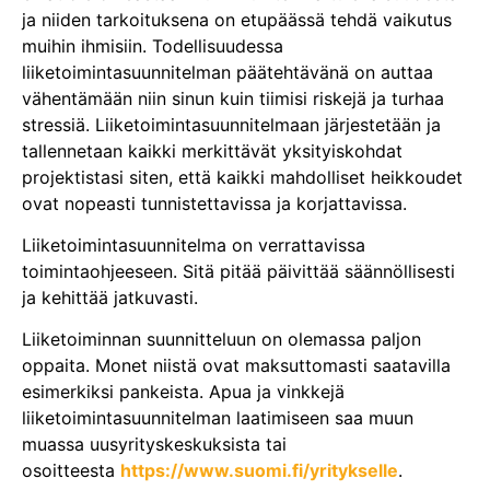
ja niiden tarkoituksena on etupäässä tehdä vaikutus
muihin ihmisiin. Todellisuudessa
liiketoimintasuunnitelman päätehtävänä on auttaa
vähentämään niin sinun kuin tiimisi riskejä ja turhaa
stressiä. Liiketoimintasuunnitelmaan järjestetään ja
tallennetaan kaikki merkittävät yksityiskohdat
projektistasi siten, että kaikki mahdolliset heikkoudet
ovat nopeasti tunnistettavissa ja korjattavissa.
Liiketoimintasuunnitelma on verrattavissa
toimintaohjeeseen. Sitä pitää päivittää säännöllisesti
ja kehittää jatkuvasti.
Liiketoiminnan suunnitteluun on olemassa paljon
oppaita. Monet niistä ovat maksuttomasti saatavilla
esimerkiksi pankeista. Apua ja vinkkejä
liiketoimintasuunnitelman laatimiseen saa muun
muassa uusyrityskeskuksista tai
osoitteesta
https://www.suomi.fi/yritykselle
.