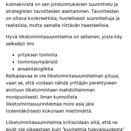
kulmakivistä on sen johdonmukainen suunnittelu ja
strategisten tavoitteiden asettaminen. Tavoitteiden
on oltava konkreettisia, huolellisesti suunniteltuja ja
realistisia, mutta samalla riittävän haasteellisia.
Hyvä liiketoimintasuunnitelma on sellainen, josta käy
selkeästi ilmi
yrityksen toiminta
toimintaympäristö
ansaintalogiikka
Ratkaisevaa ei ole liiketoimintasuunnitelman pituus,
vaan se, että voidaan nähdä yrittäjän perehtyneen
aiottuun liiketoimintaan mahdollisimman
monipuolisesti. Ilman kunnollista
liiketoimintasuunnitelmaa moni asia jäisi
todennäköisesti kokonaan miettimättä.
Liiketoimintasuunnitelmia kritisoidaan siitä, että ne
eivät ole oikeastaan kuin ”kuvitelmia tulevaisuudesta”