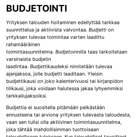
BUDJETOINTI
Yrityksen talouden hoitaminen edellyttää tarkkaa
suunnittelua ja aktiivista valvontaa.
Budjetti
on
yrityksen tulevaa toimintaa varten laadittu
rahamääräinen
toimintasuunnitelma.
Budjetoinnilla
taas tarkoitetaan
varsinaista budjetin
laadintaa.
Budjettikaudeksi
nimitetään tulevaa
ajanjaksoa, jolle budjetti laaditaan. Yleisin
budjettikausi on joko kalenterivuosi tai kirjanpidon
tilikausi, joka voidaan halutessa jakaa lyhyemmiksi
tarkkailujaksoiksi.
Budjettia ei suositella pitämään pelkästään
ennusteena tai arviona yrityksen tulevasta taloudesta,
vaan sen tulisi olla aktiivinen toimintasuunnitelma,
joka tähtää mahdollisimman tuottoisaan
taloudelliseen tulokseen. Kun taloudelliset tavoitteet