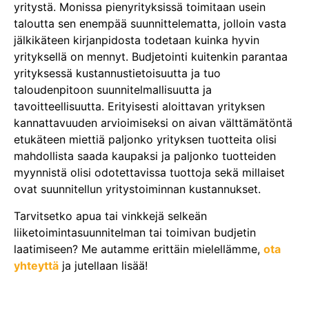
yritystä. Monissa pienyrityksissä toimitaan usein
taloutta sen enempää suunnittelematta, jolloin vasta
jälkikäteen kirjanpidosta todetaan kuinka hyvin
yrityksellä on mennyt. Budjetointi kuitenkin parantaa
yrityksessä kustannustietoisuutta ja tuo
taloudenpitoon suunnitelmallisuutta ja
tavoitteellisuutta. Erityisesti aloittavan yrityksen
kannattavuuden arvioimiseksi on aivan välttämätöntä
etukäteen miettiä paljonko yrityksen tuotteita olisi
mahdollista saada kaupaksi ja paljonko tuotteiden
myynnistä olisi odotettavissa tuottoja sekä millaiset
ovat suunnitellun yritystoiminnan kustannukset.
Tarvitsetko apua tai vinkkejä selkeän
liiketoimintasuunnitelman tai toimivan budjetin
laatimiseen? Me autamme erittäin mielellämme,
ota
yhteyttä
ja jutellaan lisää!