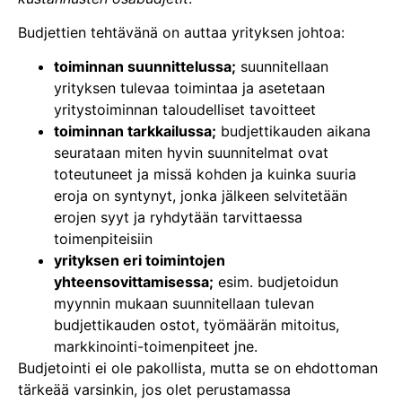
Budjettien tehtävänä on auttaa yrityksen johtoa:
toiminnan suunnittelussa;
suunnitellaan
yrityksen tulevaa toimintaa ja asetetaan
yritystoiminnan taloudelliset tavoitteet
toiminnan tarkkailussa;
budjettikauden aikana
seurataan miten hyvin suunnitelmat ovat
toteutuneet ja missä kohden ja kuinka suuria
eroja on syntynyt, jonka jälkeen selvitetään
erojen syyt ja ryhdytään tarvittaessa
toimenpiteisiin
yrityksen eri toimintojen
yhteensovittamisessa;
esim. budjetoidun
myynnin mukaan suunnitellaan tulevan
budjettikauden ostot, työmäärän mitoitus,
markkinointi-toimenpiteet jne.
Budjetointi ei ole pakollista, mutta se on ehdottoman
tärkeää varsinkin, jos olet perustamassa