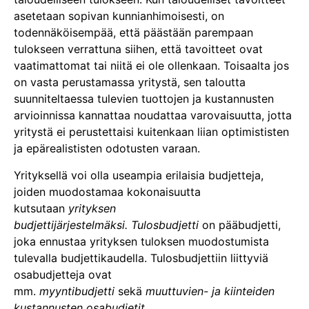
asetetaan sopivan kunnianhimoisesti, on
todennäköisempää, että päästään parempaan
tulokseen verrattuna siihen, että tavoitteet ovat
vaatimattomat tai niitä ei ole ollenkaan. Toisaalta jos
on vasta perustamassa yritystä, sen taloutta
suunniteltaessa tulevien tuottojen ja kustannusten
arvioinnissa kannattaa noudattaa varovaisuutta, jotta
yritystä ei perustettaisi kuitenkaan liian optimististen
ja epärealististen odotusten varaan.
Yrityksellä voi olla useampia erilaisia budjetteja,
joiden muodostamaa kokonaisuutta
kutsutaan
yrityksen
budjettijärjestelmäksi.
Tulosbudjetti
on pääbudjetti,
joka ennustaa yrityksen tuloksen muodostumista
tulevalla budjettikaudella. Tulosbudjettiin liittyviä
osabudjetteja ovat
mm.
myyntibudjetti
sekä
muuttuvien- ja kiinteiden
kustannusten osabudjetit
.