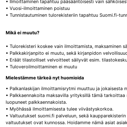
• Ilmoittaminen tapahtuu pääsääntöisesti vain sähköises
• Vuosi-ilmoittaminen poistuu
• Tunnistautuminen tulorekisteriin tapahtuu Suomi.fi-tunn
Mikä ei muutu?
• Tulorekisteri koskee vain ilmoittamista, maksaminen sä
• Palkkakirjanpito ei muutu, sekä kirjanpidon velvollisuu
• Eräät tilastolliset velvoitteet säilyvät esim. tilastokesk
• Tuloveroilmoittaminen ei muutu
Mielestämme tärkeä nyt huomioida
• Palkanlaskijan ilmoittamisrytmi muuttuu ja jokaisesta 
• Palkkaennakoita maksavilla yrityksillä tämä tarkoittaa
luopuneet palkkaennakoista.
• Myöhässä ilmoittamisesta tulee viivästyskorkoa.
• Valtuutukset suomi.fi palveluun, sekä kaupparekisterin 
valtuutukset ovat kunnossa. Hoidamme nämä asiat asi