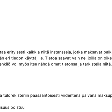
a erityisesti kaikkia niitä instansseja, jotka maksavat pal
ään eri tiedon käyttäjille. Tietoa saavat vain ne, joilla on oik
kilö voi myös itse nähdä omat tietonsa ja tarkistella niitä.
a tulorekisteriin pääsääntöisesti viidentenä päivänä maksu
isuus poistuu