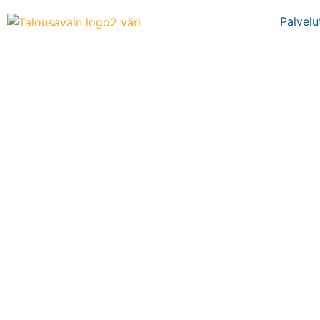
Palvelu
TULOREKISTE
PÄH