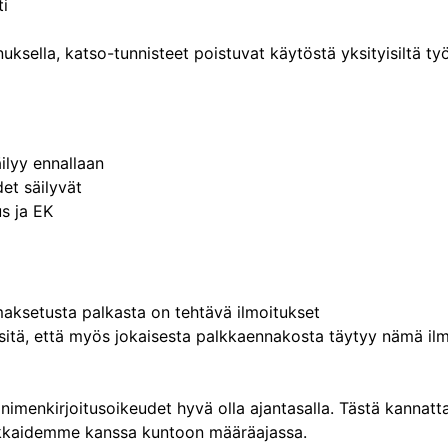
ti
uksella, katso-tunnisteet poistuvat käytöstä yksityisiltä työ
ilyy ennallaan
det säilyvät
us ja EK
maksetusta palkasta on tehtävä ilmoitukset
 sitä, että myös jokaisesta palkkaennakosta täytyy nämä ilm
nimenkirjoitusoikeudet hyvä olla ajantasalla. Tästä kannatta
akkaidemme kanssa kuntoon määräajassa.