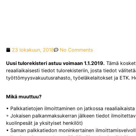
23 lokakuun, 2018
No Comments
Uusi tulorekisteri astuu voimaan 1.1.2019.
Tämä kosketta
reaaliaikaisesti tiedot tulorekisteriin, josta tiedot välitet
työttömyysvakuutusrahasto, työeläkelaitokset ja ETK. Hen
Mikä muuttuu?
• Palkkatietojen ilmoittaminen on jatkossa reaaliaikaista
◦ Jokaisen palkanmaksukerran jälkeen tiedot ilmoitettav
kuolinpesät ja yksityiset henkilöt)
• Saman palkkatiedon moninkertainen ilmoittamisvelvoll