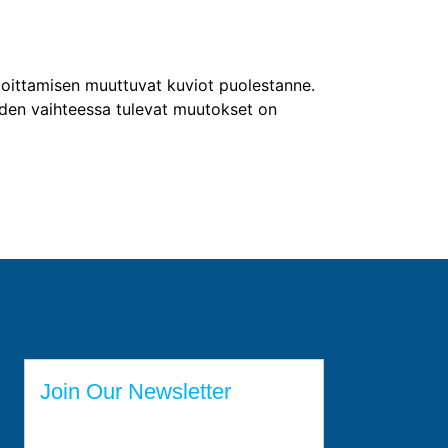
moittamisen muuttuvat kuviot puolestanne.
oden vaihteessa tulevat muutokset on
Join Our Newsletter