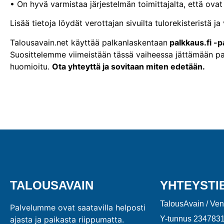
• On hyvä varmistaa järjestelmän toimittajalta, että ova
Lisää tietoja löydät verottajan sivuilta tulorekisteristä
Talousavain.net käyttää palkanlaskentaan
palkkaus.fi -p
Suosittelemme viimeistään tässä vaiheessa jättämään pa
huomioitu.
Ota yhteyttä ja sovitaan miten edetään.
TALOUSAVAIN
YHTEYSTI
TalousAvain / Ve
Palvelumme ovat saatavilla helposti
ajasta ja paikasta riippumatta.
Y-tunnus 2347831