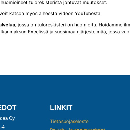
t huomioineet tulorekisteristä johtuvat muutokset.
 ja voit katsoa myös aiheesta videon YouTubesta.
alvelua
, jossa on tuloreskisteri on huomioitu. Hoidamme il
lkanmaksun Excelissä ja suosimaan järjestelmää, jossa vu
EDOT
LINKIT
ndea Oy
Tietosuojaseloste
-4