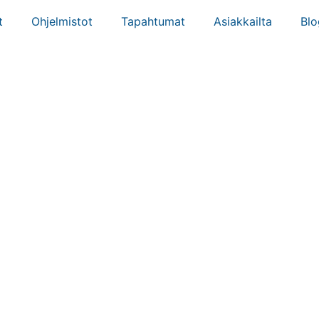
t
Ohjelmistot
Tapahtumat
Asiakkailta
Blo
RI TULOSSA – L
KINÄNKUORES