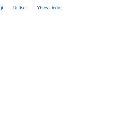
gi
Uutiset
Yhteystiedot
UE TIEDOT
SA