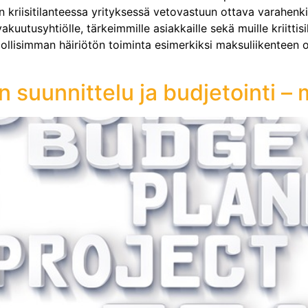
än kriisitilanteessa yrityksessä vetovastuun ottava varahen
kuutusyhtiölle, tärkeimmille asiakkaille sekä muille kriittis
lisimman häiriötön toiminta esimerkiksi maksuliikenteen osa
n suunnittelu ja budjetointi – 