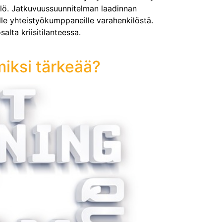
kilö. Jatkuvuussuunnitelman laadinnan
ille yhteistyökumppaneille varahenkilöstä.
lta kriisitilanteessa.
miksi tärkeää?