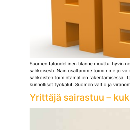
Suomen taloudellinen tilanne muuttui hyvin n
sähköisesti. Näin osaltamme toimimme jo val
sähköisten toimintamallien rakentamisessa. Täm
kunnolliset työkalut. Suomen valtio ja viranom
Yrittäjä sairastuu – ku