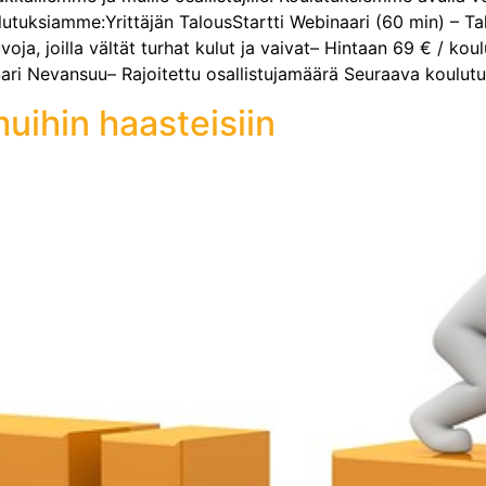
oulutuksiamme:Yrittäjän TalousStartti Webinaari (60 min) – Ta
voja, joilla vältät turhat kulut ja vaivat– Hintaan 69 € / ko
Sari Nevansuu– Rajoitettu osallistujamäärä Seuraava koulutu
uihin haasteisiin