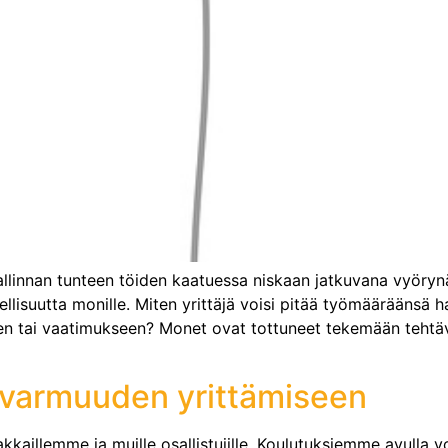
hallinnan tunteen töiden kaatuessa niskaan jatkuvana vyörynä
lisuutta monille. Miten yrittäjä voisi pitää työmääräänsä hal
en tai vaatimukseen? Monet ovat tottuneet tekemään tehtävä
 varmuuden yrittämiseen
aillemme ja muille osallistujille. Koulutuksiemme avulla v