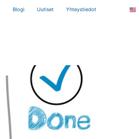
a
Blogi
Uutiset
Yhteystiedot