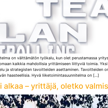
telma on välttämätön työkalu, kun olet perustamassa yritystä
omaan kaikkia mahdollisia yrittämiseen liittyviä toimia. Yks
 ja strategisten tavoitteiden asettaminen. Tavoitteiden on 
ttävän haasteellisia. Hyvä liiketoimintasuunnitelma on […]
 alkaa – yrittäjä, oletko valmi