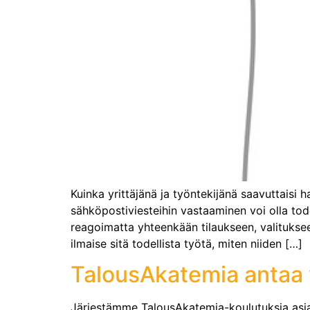
Kuinka yrittäjänä ja työntekijänä saavuttaisi 
sähköpostiviesteihin vastaaminen voi olla todel
reagoimatta yhteenkään tilaukseen, valitukse
ilmaise sitä todellista työtä, miten niiden […]
TalousAkatemia antaa
Järjestämme TalousAkatemia-koulutuksia asiakk