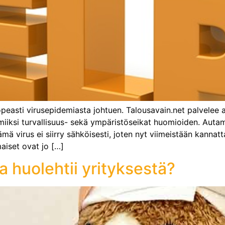
opeasti virusepidemiasta johtuen. Talousavain.net palvelee 
miiksi turvallisuus- sekä ympäristöseikat huomioiden. Aut
ä virus ei siirry sähköisesti, joten nyt viimeistään kannat
aiset ovat jo […]
ka huolehtii yrityksestä?