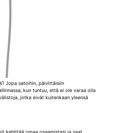
? Jopa satoihin, päivittäisiin
linnassa, kun tuntuu, että ei ole varaa olla
listoja, jotka eivät kuitenkaan yleensä
oit kehittää omaa osaamistasi ja saat