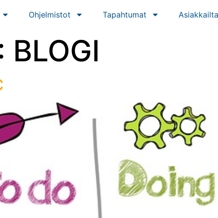
Ohjelmistot
Tapahtumat
Asiakkailt
:
BLOGI
C