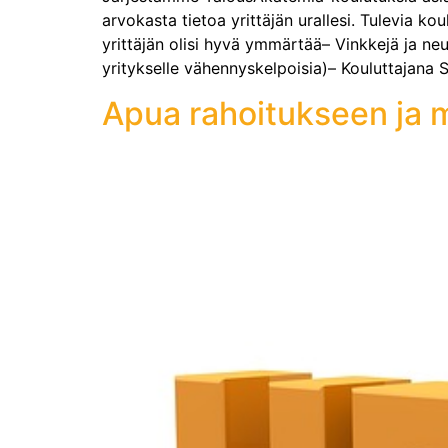
arvokasta tietoa yrittäjän urallesi. Tulevia k
yrittäjän olisi hyvä ymmärtää– Vinkkejä ja neu
yritykselle vähennyskelpoisia)– Kouluttajana 
Apua rahoitukseen ja m